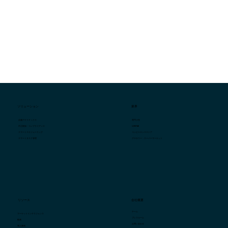
ソリューション
業界
専門小売
店舗アナリティクス
QSR/F&B
不正検知・コンプライアンス
コンビニエンスストア
スマートスケジューリング
グロサリー・スーパーマーケット
スマートタスク管理
会社概要
リソース
チーム
マーケットインテリジェンス
プレスルーム
動画
お問い合わせ
導入事例