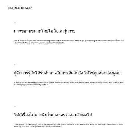
The Real Impact
การขยายขนาดโดยไม่สับสนวุ่นวาย
การเติบโตจาก 50 เป็น 500 สาขาไม่ควรหมายถึงการสูญเสียการควบคุม Palexy ขยายขนาดไปพร้อมกับคุณ ผู้จัดการระดับภูมิภาคสามารถดูแลสาขาได้มากขึ้นอย่างมั่นใจ
เนื่องจากการดำเนินงานได้รับการกำหนดมาตรฐานและมองเห็นได้ทั่วทั้งเครือ
ผู้จัดการรู้สึกได้รับอำนาจในการตัดสินใจ ไม่ใช่ถูกสอดส่องดูแล
Palexy มอบการมองเห็นแบบทันทีและการดำเนินการแก้ไขอัตโนมัติแก่ผู้จัดการสาขา แทนที่จะต้องดับไฟปัญหาเชิงรับ พวกเขากลายเป็นผู้แก้ปัญหาเชิงรุก งานชัดเจน ลำดับ
ความสำคัญชัดเจน และพวกเขารู้ว่าต้องมุ่งเน้นที่อะไร
ไม่มีเรื่องไม่คาดฝันในเวลาตรวจสอบอีกต่อไป
การตรวจสอบการปฏิบัติตามมาตรฐานกลายเป็นเรื่องปกติแทนที่จะเป็นเรื่องน่ากังวล เนื่องจาก Palexy ติดตามและแก้ไขปัญหาอย่างต่อเนื่อง คุณจึงพร้อมรับการตรวจสอบ
ตลอดเวลา ไม่ต้องรีบเร่งแก้ไขปัญหาที่พบระหว่างการตรวจสอบอีกต่อไป