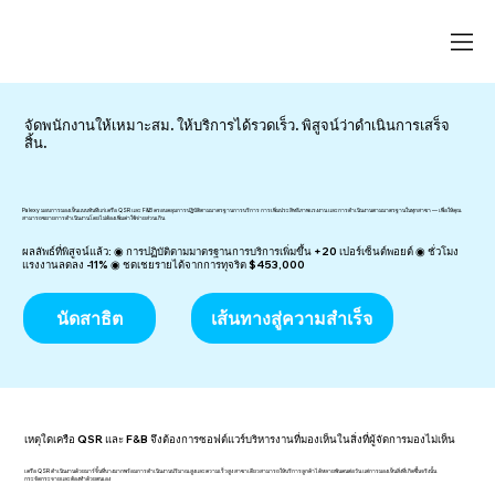
จัดพนักงานให้เหมาะสม. ให้บริการได้รวดเร็ว. พิสูจน์ว่าดำเนินการเสร็จ
สิ้น.
Palexy มอบการมองเห็นแบบทันทีแก่เครือ QSR และ F&B ครอบคลุมการปฏิบัติตามมาตรฐานการบริการ การเพิ่มประสิทธิภาพแรงงาน และการดำเนินงานตามมาตรฐานในทุกสาขา — เพื่อให้คุณ
สามารถขยายการดำเนินงานโดยไม่ต้องเพิ่มค่าใช้จ่ายส่วนเกิน
ผลลัพธ์ที่พิสูจน์แล้ว: ◉ การปฏิบัติตามมาตรฐานการบริการเพิ่มขึ้น +20 เปอร์เซ็นต์พอยต์ ◉ ชั่วโมง
แรงงานลดลง -11% ◉ ชดเชยรายได้จากการทุจริต $453,000
นัดสาธิต
เส้นทางสู่ความสำเร็จ
เหตุใดเครือ QSR และ F&B จึงต้องการซอฟต์แวร์บริหารงานที่มองเห็นในสิ่งที่ผู้จัดการมองไม่เห็น
เครือ QSR ดำเนินงานด้วยมาร์จิ้นที่บางมากพร้อมการดำเนินงานปริมาณสูงและความเร็วสูง สาขาเดียวสามารถให้บริการลูกค้าได้หลายพันคนต่อวัน แต่การมองเห็นสิ่งที่เกิดขึ้นจริงนั้น
กระจัดกระจายและต้องทำด้วยตนเอง