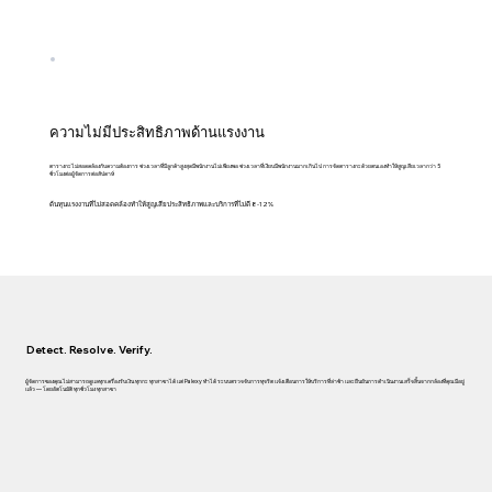
ความไม่มีประสิทธิภาพด้านแรงงาน
ตารางกะไม่สอดคล้องกับความต้องการ ช่วงเวลาที่มีลูกค้าสูงสุดมีพนักงานไม่เพียงพอ ช่วงเวลาที่เงียบมีพนักงานมากเกินไป การจัดตารางกะด้วยตนเองทำให้สูญเสียเวลากว่า 5
ชั่วโมงต่อผู้จัดการต่อสัปดาห์
ต้นทุนแรงงานที่ไม่สอดคล้องทำให้สูญเสียประสิทธิภาพและบริการที่ไม่ดี 8-12%
Detect. Resolve. Verify.
ผู้จัดการของคุณไม่สามารถดูแลทุกเครื่องรับเงิน ทุกกะ ทุกสาขาได้ แต่ Palexy ทำได้ ระบบตรวจจับการทุจริต แจ้งเตือนการให้บริการที่ล่าช้า และยืนยันการดำเนินงานเสร็จสิ้นจากกล้องที่คุณมีอยู่
แล้ว — โดยอัตโนมัติ ทุกชั่วโมง ทุกสาขา