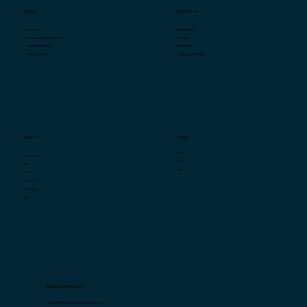
โซลูชัน
อุตสาหกรรม
ค้าปลีกเฉพาะทาง
สโตร์ อนาลิติกส์
QSR/F&B
การทุจริตและการปฏิบัติตามกฎระเบียบ
ร้านสะดวกซื้อ
การจัดตารางงานอัจฉริยะ
กรอเซอรี่/ซูเปอร์มาร์เก็ต
การจัดการงานอัจฉริยะ
บริษัท
ทรัพยากร
ทีมงาน
ข่าวกรองตลาด
ห้องข่าว
วิดีโอ
ติดต่อเรา
กรณีศึกษา
อินโฟกราฟิก
เอกสารเผยแพร่
บล็อก
Sสมัครรับจดหมายข่าว
ข้อมูลเชิงลึกด้าน Retail Analytics ล่าสุด ส่งตรงถึงคุณ