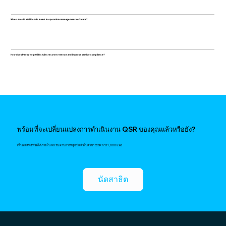
When should a QSR chain invest in operations management software?
How does Palexy help QSR chains recover revenue and improve service compliance?
พร้อมที่จะเปลี่ยนแปลงการดำเนินงาน QSR ของคุณแล้วหรือยัง?
เห็นผลลัพธ์ที่วัดได้ภายใน 90 วัน ผ่านการพิสูจน์แล้วในสาขา QSR กว่า 1,000 แห่ง
นัดสาธิต