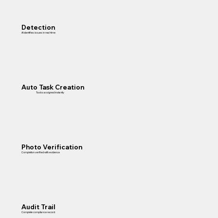
Detection
AI identifies issues in real-time
Auto Task Creation
Tasks assigned instantly
Photo Verification
Completion verified with evidence
Audit Trail
Complete compliance record