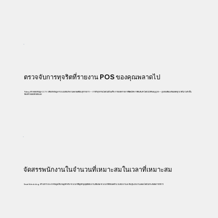
ตรวจจับการทุจริตที่รายงาน POS ของคุณพลาดไป
Palexy ตรวจสอบข้อมูล CCTV เทียบกับข้อมูล POS แบบทันที ความคลาดเคลื่อนทุกรายการ — การทำธุรกรรมโดยไม่มีใบเสร็จ การยกเลิกรายการที่ผิดปกติ การคืนสินค้าโดยไม่ได้รับอนุญาต — ถูกแจ้งเตือนพร้อมหลักฐานวิดีโอ ไม่จำเป็น
ต้องตรวจสอบด้วยตนเอง
จัดสรรพนักงานในจำนวนที่เหมาะสมในเวลาที่เหมาะสม
Smart Scheduling สร้างตารางกะจากข้อมูลปริมาณลูกค้าจริง ช่วงเวลาที่มีลูกค้าสูงสุดมีพนักงานเพียงพอ ช่วงเวลาที่เงียบลดจำนวนพนักงานลง ต้นทุนแรงงานลดลงโดยไม่กระทบต่อการบริการ