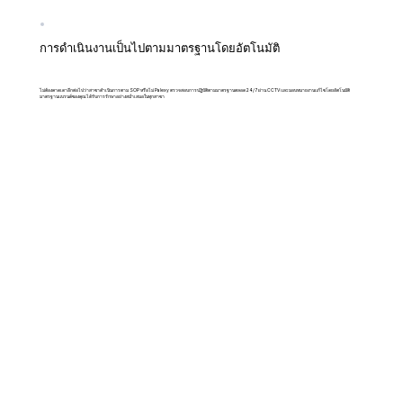
การดำเนินงานเป็นไปตามมาตรฐานโดยอัตโนมัติ
ไม่ต้องคาดเดาอีกต่อไปว่าสาขาดำเนินการตาม SOP หรือไม่ Palexy ตรวจสอบการปฏิบัติตามมาตรฐานตลอด 24/7 ผ่าน CCTV และมอบหมายงานแก้ไขโดยอัตโนมัติ
มาตรฐานแบรนด์ของคุณได้รับการรักษาอย่างสม่ำเสมอในทุกสาขา