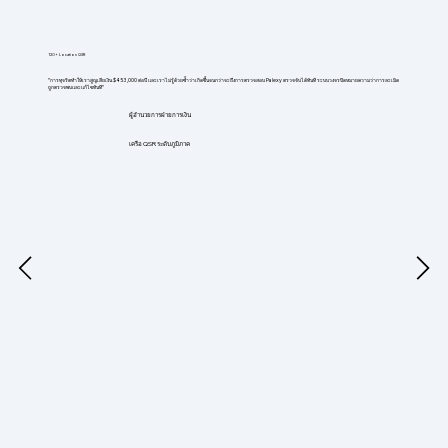
120+ Location QSR
"การทุจริตทำให้เราสูญเสียเงิน $453,000 ต่อปี และเราไม่รู้ด้วยซ้ำว่าเกิดขึ้นจนกว่าจะถึงการตรวจสอบ Palexy ตรวจจับได้ทันที ระบบวงจรปิดหมายความว่าการละเมิด
ถูกตรวจพบและแก้ไขทันที"
ผู้อำนวยการฝ่ายการเงิน
เครือ QSR ระดับภูมิภาค