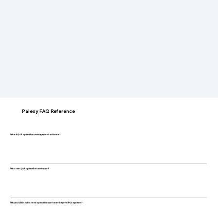
Palexy FAQ Reference
What is QSR operations management software?
Who uses QSR operations software?
Why do QSR chains need operations software beyond POS systems?