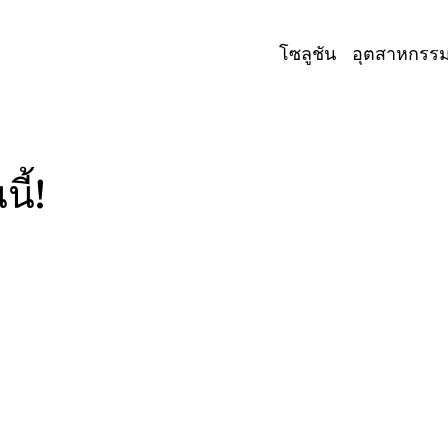
โซลูชัน
อุตสาหกรร
ี้!