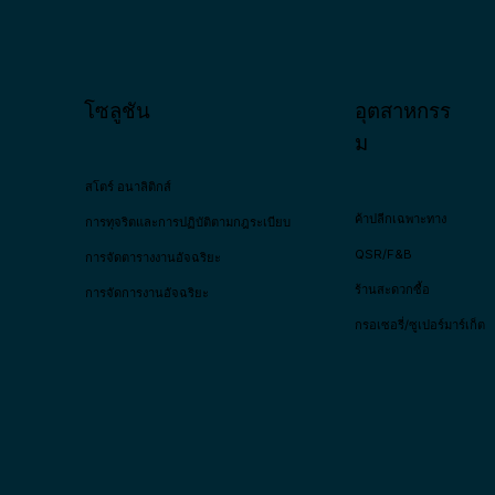
โซลูชัน
อุตสาหกรร
ม
สโตร์ อนาลิติกส์
ค้าปลีกเฉพาะทาง
การทุจริตและการปฏิบัติตามกฎระเบียบ
QSR/F&B
การจัดตารางงานอัจฉริยะ
ร้านสะดวกซื้อ
การจัดการงานอัจฉริยะ
กรอเซอรี่/ซูเปอร์มาร์เก็ต