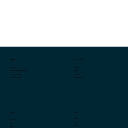
โซลูชัน
อุตสาหกรรม
ค้าปลีกเฉพาะทาง
สโตร์ อนาลิติกส์
QSR/F&B
การทุจริตและการปฏิบัติตามกฎระเบียบ
ร้านสะดวกซื้อ
การจัดตารางงานอัจฉริยะ
กรอเซอรี่/ซูเปอร์มาร์เก็ต
การจัดการงานอัจฉริยะ
บริษัท
ทรัพยากร
ทีมงาน
ข่าวกรองตลาด
ห้องข่าว
วิดีโอ
ติดต่อเรา
กรณีศึกษา